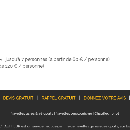
 »
: jusqu’à 7 personnes (à partir de 60 € / personne)
de 120 € / personne)
DEVIS GRATUIT
RAPPEL GRATUIT
DONNEZ VOTRE AVIS
Navettes gares & aéroports | Navettes œnotourisme | Chauffeur privé
 LE CHAUFFEUR est un service haut de gamme de navettes gares et aéroports, sur to