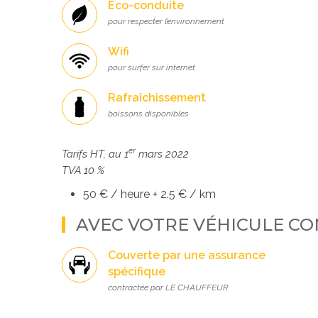
Éco-conduite
pour respecter l’environnement
Wifi
pour surfer sur internet
Rafraîchissement
boissons disponibles
er
Tarifs HT, au 1
mars 2022
TVA 10 %
50 € / heure + 2.5 € / km
AVEC VOTRE VÉHICULE CO
Couverte par une assurance
spécifique
contractée par LE CHAUFFEUR