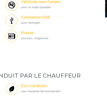
Véhicule non-fumeur
pour un trajet agréable
Connexion USB
pour recharger
Presse
journaux, magasines
NDUIT PAR LE CHAUFFEUR
Éco-conduite
pour respecter l’environnement