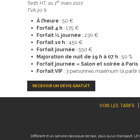
er
Tarifs HT, au 1
mars 2022
TVA 20 %
À l’heure
: 50 €
Forfait 4 h
: 175 €
Forfait ½ journée
: 230 €
Forfait 10 h
: 450 €
Forfait journée
: 550 €
Majoration de nuit de 19 h à 07 h
: 50 %
Forfait journée « Salon et soirée à Paris
Forfait VIP
: 3 personnes maximum (à partir 
RECEVOIR UN DEVIS GRATUIT
VOIR LES TARIFS
Différent d’un service classique de taxi, plus qu’un transport,