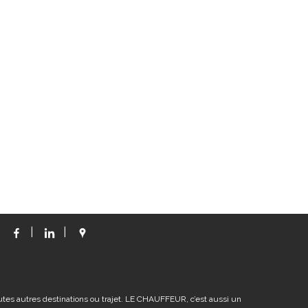
FACEBOOK
LINKEDIN
GOOGLE
MAP
utes autres destinations ou trajet. LE CHAUFFEUR, c’est aussi un