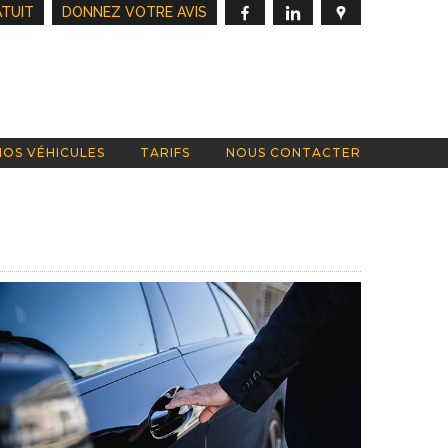
FACEBOOK
LINKEDIN
GOOGLE
ATUIT
DONNEZ VOTRE AVIS
MAP
NOS VÉHICULES
TARIFS
NOUS CONTACTER